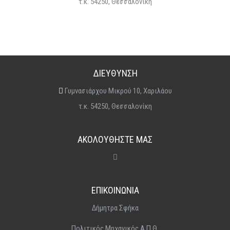
τ.κ. 54250, Θεσσαλονίκη
ΔΙΕΥΘΥΝΣΗ
Γυμνασιάρχου Μικρού 10, Χαριλάου
τ.κ. 54250, Θεσσαλονίκη
ΑΚΟΛΟΥΘΗΣΤΕ ΜΑΣ
ΕΠΙΚΟΙΝΩΝΙΑ
Δήμητρα Σφήκα
Πολιτικός Μηχανικός Α.Π.Θ.