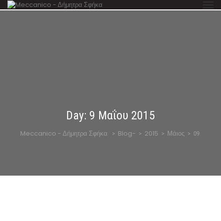
Day:
9 Μαΐου 2015
Meccanico - Δήμητρα Σφήκα
Blog-
2015
Μάιος
>
>
>
>
09