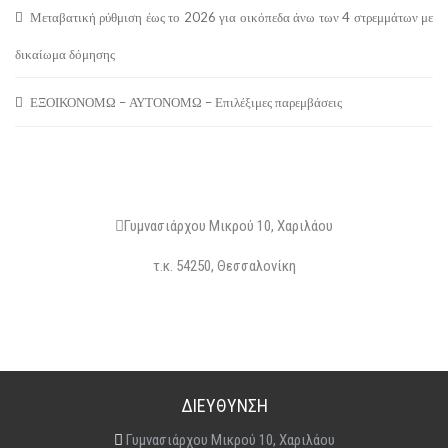
Μεταβατική ρύθμιση έως το 2026 για οικόπεδα άνω των 4 στρεμμάτων με
δικαίωμα δόμησης
ΕΞΟΙΚΟΝΟΜΩ – ΑΥΤΟΝΟΜΩ – Επιλέξιμες παρεμβάσεις
ΔΙΕΥΘΥΝΣΗ
Γυμνασιάρχου Μικρού 10, Χαριλάου
τ.κ. 54250, Θεσσαλονίκη
ΔΙΕΥΘΥΝΣΗ
Γυμνασιάρχου Μικρού 10, Χαριλάου