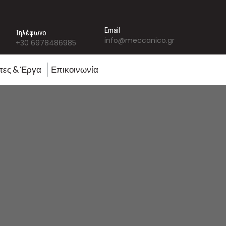
Email
Τηλέφωνο
info@meccanico.gr
+30 6978486985
τες & Έργα
Επικοινωνία