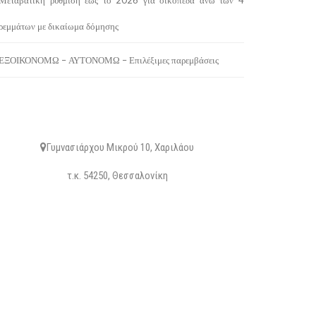
Μεταβατική ρύθμιση έως το 2026 για οικόπεδα άνω των 4
ρεμμάτων με δικαίωμα δόμησης
ΕΞΟΙΚΟΝΟΜΩ – ΑΥΤΟΝΟΜΩ – Επιλέξιμες παρεμβάσεις
ΔΙΕΥΘΥΝΣΗ
Γυμνασιάρχου Μικρού 10, Χαριλάου
τ.κ. 54250, Θεσσαλονίκη