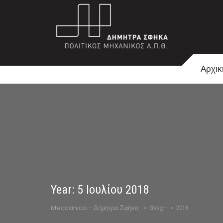
Αρχικ
Year:
5 Ιουλίου 2018
Meccanico - Δήμητρα Σφήκα
Blog-
>
>
2018