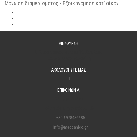
Μόνωση διαμερίσματος - Εξοικονόμηση κατ' οίκον
ΔΙΕΥΘΥΝΣΗ
Γυμνασιάρχου Μικρού 10, Χαριλάου
τ.κ. 54250, Θεσσαλονίκη
ΑΚΟΛΟΥΘΗΣΤΕ ΜΑΣ
ΕΠΙΚΟΙΝΩΝΙΑ
Δήμητρα Σφήκα
Πολιτικός Μηχανικός Α.Π.Θ.
+30 6978486985
info@meccanico.gr